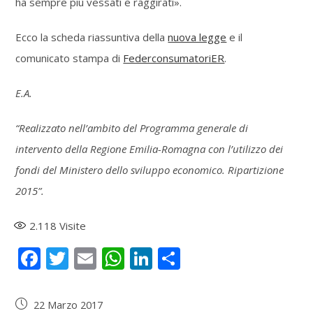
ha sempre più vessati e raggirati».
Ecco la scheda riassuntiva della
nuova legge
e il
comunicato stampa di
FederconsumatoriER
.
E.A.
“Realizzato nell’ambito del Programma generale di
intervento della Regione Emilia-Romagna con l’utilizzo dei
fondi del Ministero dello sviluppo economico. Ripartizione
2015”.
2.118
Visite
F
T
E
W
Li
S
ac
w
m
h
n
h
e
itt
ai
at
k
ar
22 Marzo 2017