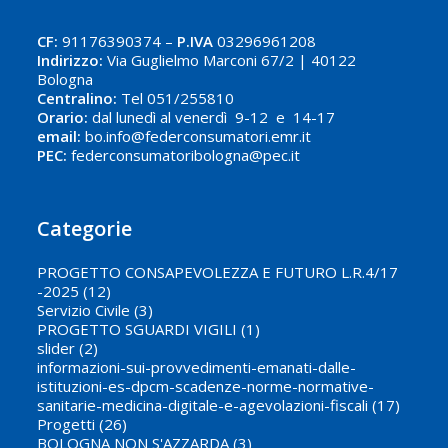
CF:
91176390374 –
P.IVA
03296961208
Indirizzo:
Via Guglielmo Marconi 67/2 | 40122
Bologna
Centralino:
Tel 051/255810
Orario:
dal lunedì al venerdì 9-12 e 14-17
email:
bo.info@federconsumatori.emr.it
PEC:
federconsumatoribologna@pec.it
Categorie
PROGETTO CONSAPEVOLEZZA E FUTURO L.R.4/17
-2025
(12)
Servizio Civile
(3)
PROGETTO SGUARDI VIGILI
(1)
slider
(2)
informazioni-sui-provvedimenti-emanati-dalle-
istituzioni-es-dpcm-scadenze-norme-normative-
sanitarie-medicina-digitale-e-agevolazioni-fiscali
(17)
Progetti
(26)
BOLOGNA NON S'AZZARDA
(3)