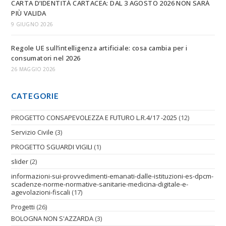
CARTA D’IDENTITÀ CARTACEA: DAL 3 AGOSTO 2026 NON SARÀ
PIÙ VALIDA
9 GIUGNO 2026
Regole UE sull’intelligenza artificiale: cosa cambia per i
consumatori nel 2026
26 MAGGIO 2026
CATEGORIE
PROGETTO CONSAPEVOLEZZA E FUTURO L.R.4/17 -2025
(12)
Servizio Civile
(3)
PROGETTO SGUARDI VIGILI
(1)
slider
(2)
informazioni-sui-provvedimenti-emanati-dalle-istituzioni-es-dpcm-
scadenze-norme-normative-sanitarie-medicina-digitale-e-
agevolazioni-fiscali
(17)
Progetti
(26)
BOLOGNA NON S'AZZARDA
(3)