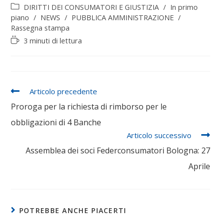
b
er
l
s
e
e
DIRITTI DEI CONSUMATORI E GIUSTIZIA
/
In primo
piano
/
NEWS
/
PUBBLICA AMMINISTRAZIONE
/
o
A
dI
Rassegna stampa
o
p
n
3 minuti di lettura
k
p
Articolo precedente
Proroga per la richiesta di rimborso per le
obbligazioni di 4 Banche
Articolo successivo
Assemblea dei soci Federconsumatori Bologna: 27
Aprile
POTREBBE ANCHE PIACERTI