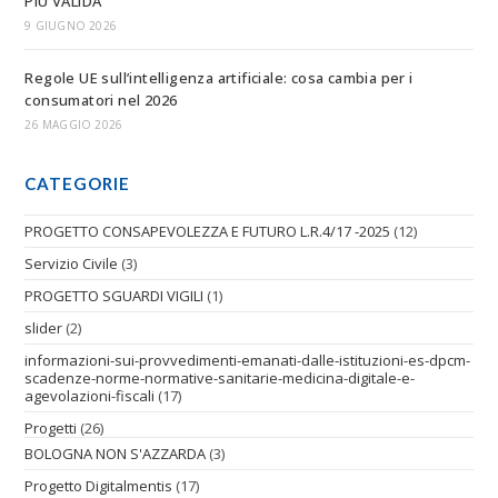
PIÙ VALIDA
9 GIUGNO 2026
Regole UE sull’intelligenza artificiale: cosa cambia per i
consumatori nel 2026
26 MAGGIO 2026
CATEGORIE
PROGETTO CONSAPEVOLEZZA E FUTURO L.R.4/17 -2025
(12)
Servizio Civile
(3)
PROGETTO SGUARDI VIGILI
(1)
slider
(2)
informazioni-sui-provvedimenti-emanati-dalle-istituzioni-es-dpcm-
scadenze-norme-normative-sanitarie-medicina-digitale-e-
agevolazioni-fiscali
(17)
Progetti
(26)
BOLOGNA NON S'AZZARDA
(3)
Progetto Digitalmentis
(17)