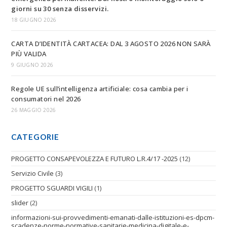
giorni su 30 senza disservizi.
18 GIUGNO 2026
CARTA D’IDENTITÀ CARTACEA: DAL 3 AGOSTO 2026 NON SARÀ
PIÙ VALIDA
9 GIUGNO 2026
Regole UE sull’intelligenza artificiale: cosa cambia per i
consumatori nel 2026
26 MAGGIO 2026
CATEGORIE
PROGETTO CONSAPEVOLEZZA E FUTURO L.R.4/17 -2025
(12)
Servizio Civile
(3)
PROGETTO SGUARDI VIGILI
(1)
slider
(2)
informazioni-sui-provvedimenti-emanati-dalle-istituzioni-es-dpcm-
scadenze-norme-normative-sanitarie-medicina-digitale-e-