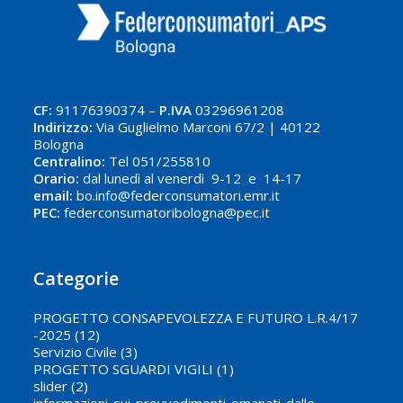
CF:
91176390374 –
P.IVA
03296961208
Indirizzo:
Via Guglielmo Marconi 67/2 | 40122
Bologna
Centralino:
Tel 051/255810
Orario:
dal lunedì al venerdì 9-12 e 14-17
email:
bo.info@federconsumatori.emr.it
PEC:
federconsumatoribologna@pec.it
Categorie
PROGETTO CONSAPEVOLEZZA E FUTURO L.R.4/17
-2025
(12)
Servizio Civile
(3)
PROGETTO SGUARDI VIGILI
(1)
slider
(2)
informazioni-sui-provvedimenti-emanati-dalle-