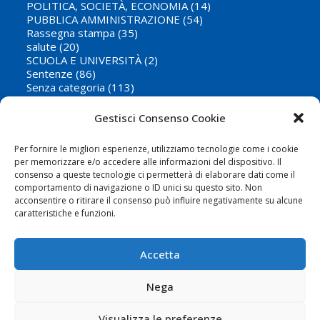
POLITICA, SOCIETÀ, ECONOMIA
(14)
PUBBLICA AMMINISTRAZIONE
(54)
Rassegna stampa
(35)
salute
(20)
SCUOLA E UNIVERSITÀ
(2)
Sentenze
(86)
Senza categoria
(113)
telecomunicazioni
(20)
TRASPORTI E TURISMO
(127)
Gestisci Consenso Cookie
Per fornire le migliori esperienze, utilizziamo tecnologie come i cookie
per memorizzare e/o accedere alle informazioni del dispositivo. Il
Iscriviti Alla Nostra Newsletter
consenso a queste tecnologie ci permetterà di elaborare dati come il
comportamento di navigazione o ID unici su questo sito. Non
acconsentire o ritirare il consenso può influire negativamente su alcune
MI ISCRIVO
caratteristiche e funzioni.
Ho letto e accetto le condizioni della privacy
Accetta
- Privacy Policy
Nega
Visualizza le preferenze
Cookie Policy
-
Privacy Policy